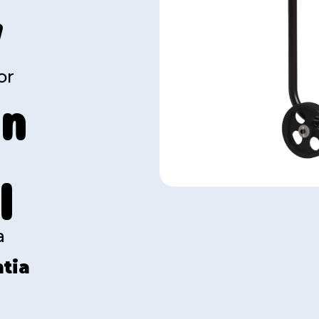
V
or
in
I
a
tia