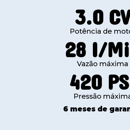
3.0 C
Potência de mot
28 I/M
Vazão máxima
420 PS
Pressão máxim
6 meses de garan