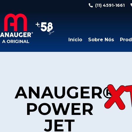
(11) 4591-1661
Início
Sobre Nós
Prod
ANAUGER®
POWER
JET