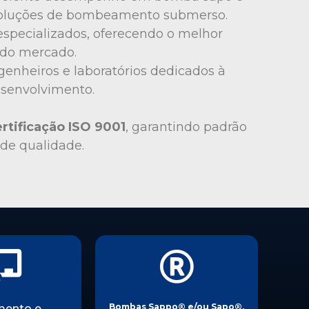
oluções de bombeamento submerso.
 especializados, oferecendo o melhor
do mercado.
enheiros e laboratórios dedicados à
esenvolvimento.
rtificação ISO 9001
, garantindo padrão
 de qualidade.
Bombas Sappo
®
e/ou Sapo
®
,
mento e