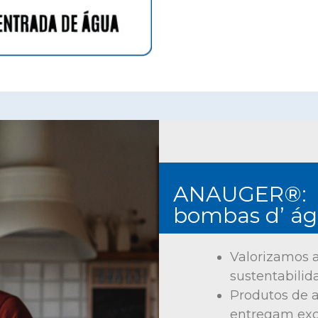
ANAUGER®
:
bombas d’ á
Valorizamos 
sustentabili
Produtos de a
entregam ex