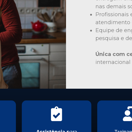
nas demais s
Profissionais
atendimento 
Equipe de eng
pesquisa e d
Única com ce
internacional
Assistência
para
Treina