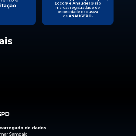
Ecco
®
e Anauger
®
são
itação
marcas registradas e de
propriedade exclusiva
da
ANAUGER
®
.
ais
GPD
carregado de dados
mar Sampaio