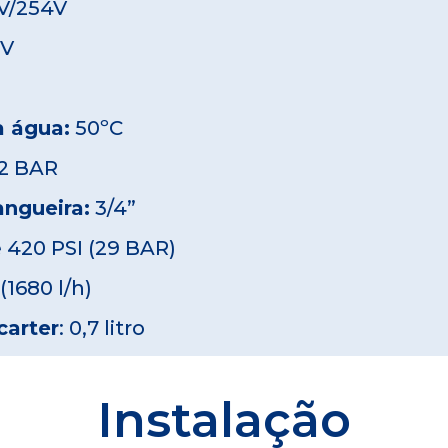
0V/254V
CV
 água:
50ºC
-2 BAR
ngueira:
3/4”
 420 PSI (29 BAR)
(1680 l/h)
carter
: 0,7 litro
Instalação