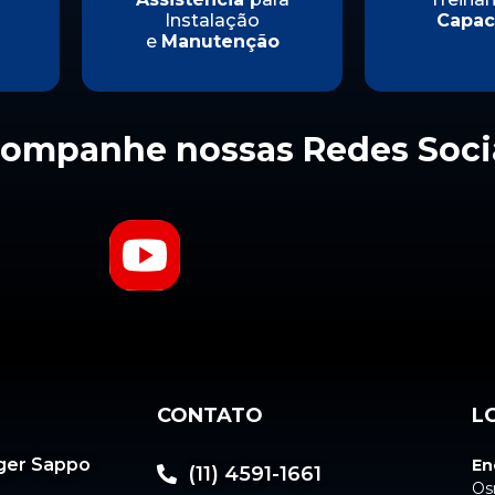
Instalação
Capac
e
Manutenção
ompanhe nossas Redes Soci
CONTATO
L
ger Sappo
En
(11) 4591-1661
Os