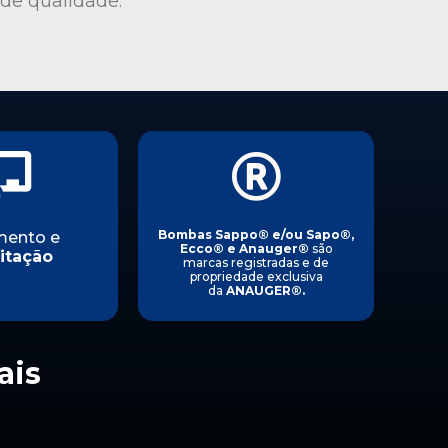
 de qualidade.
Bombas Sappo
®
e/ou Sapo
®
,
mento e
Ecco
®
e Anauger
®
são
itação
marcas registradas e de
propriedade exclusiva
da
ANAUGER
®
.
ais