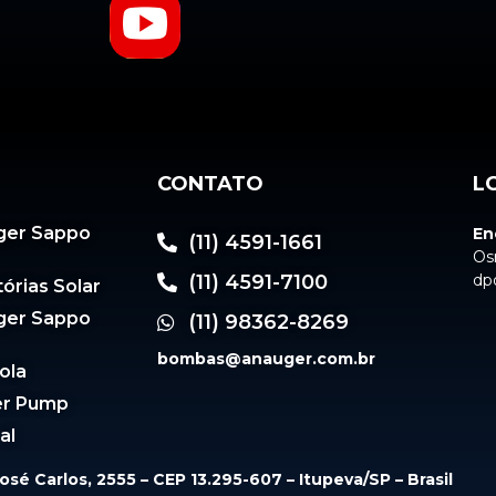
CONTATO
L
ger Sappo
En
(11) 4591-1661
Os
(11) 4591-7100
dp
órias Solar
ger Sappo
(11) 98362-8269
bombas@anauger.com.br
ola
er Pump
al
osé Carlos, 2555 – CEP 13.295-607 – Itupeva/SP – Brasil