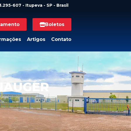
.295-607 - Itupeva - SP - Brasil
namento
Boletos
ormações
Artigos
Contato
ANAUGER