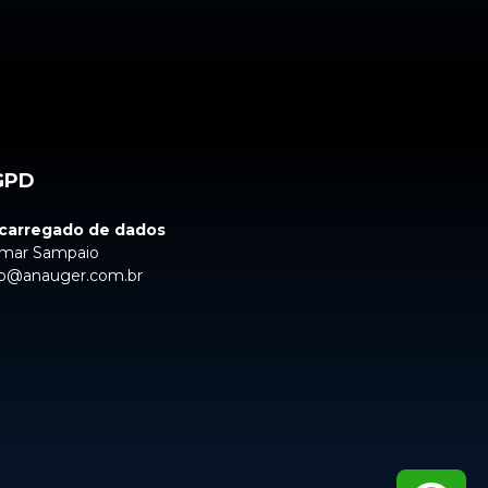
GPD
carregado de dados
mar Sampaio
o@anauger.com.br