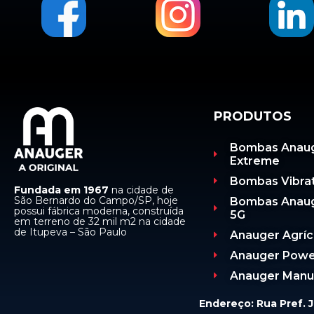
PRODUTOS
Bombas Anau
Extreme
Bombas Vibrat
Fundada em 1967
na cidade de
São Bernardo do Campo/SP, hoje
Bombas Anau
possui fábrica moderna, construída
5G
em terreno de 32 mil m2 na cidade
de Itupeva – São Paulo
Anauger Agríc
Anauger Pow
Anauger Manu
Endereço: Rua Pref. J