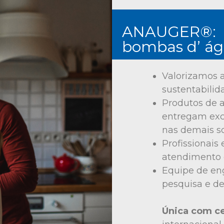
ANAUGER®
:
bombas d’ á
Valorizamos 
sustentabili
Produtos de a
entregam ex
nas demais s
Profissionais
atendimento 
Equipe de eng
pesquisa e d
Única com ce