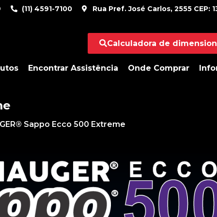
9
(11) 4591-7100
Rua Pref. José Carlos, 2555 CEP: 13
Calculadora de dimensio
utos
Encontrar Assistência
Onde Comprar
Inf
me
ER® Sappo Ecco 500 Extreme