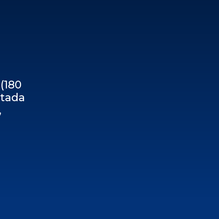
(180
etada
,