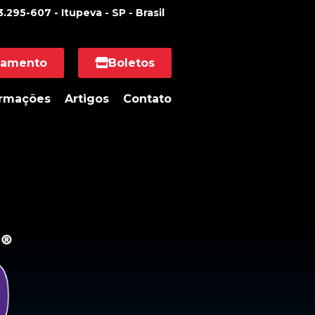
.295-607 - Itupeva - SP - Brasil
namento
Boletos
ormações
Artigos
Contato