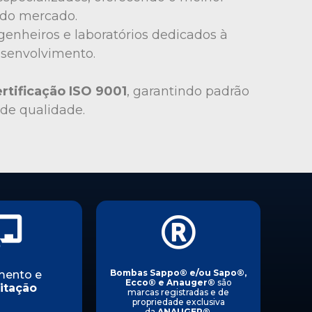
do mercado.
enheiros e laboratórios dedicados à
esenvolvimento.
rtificação ISO 9001
, garantindo padrão
 de qualidade.
Bombas Sappo
®
e/ou Sapo
®
,
mento e
Ecco
®
e Anauger
®
são
itação
marcas registradas e de
propriedade exclusiva
da
ANAUGER
®
.