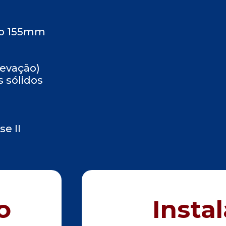
ro 155mm
evação)
 sólidos
se II
o
Insta