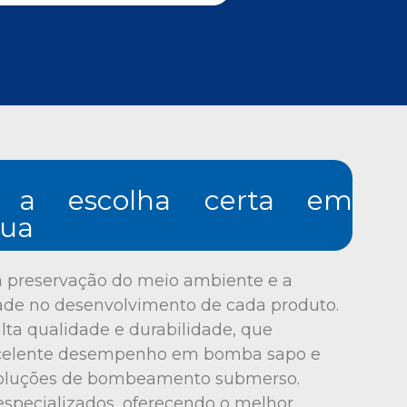
 a escolha certa em
gua
a preservação do meio ambiente e a
dade no desenvolvimento de cada produto.
lta qualidade e durabilidade, que
celente desempenho em bomba sapo e
oluções de bombeamento submerso.
 especializados, oferecendo o melhor