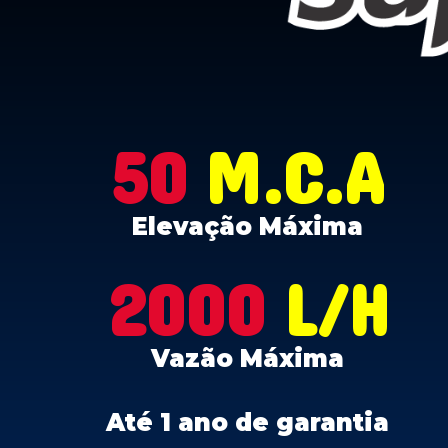
50
M.C.A
Elevação Máxima
2000
L/H
Vazão Máxima
Até 1 ano de garantia