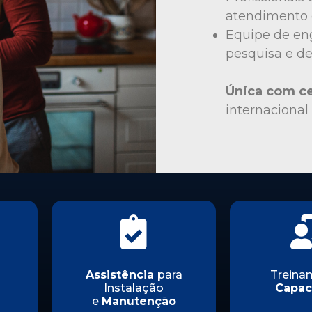
atendimento 
Equipe de eng
pesquisa e d
Única com ce
internacional
Assistência
para
Treina
Instalação
Capac
e
Manutenção