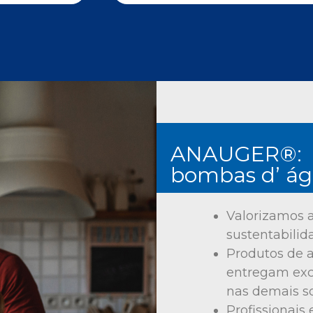
ANAUGER®
:
bombas d’ á
Valorizamos 
sustentabili
Produtos de a
entregam ex
nas demais s
Profissionais