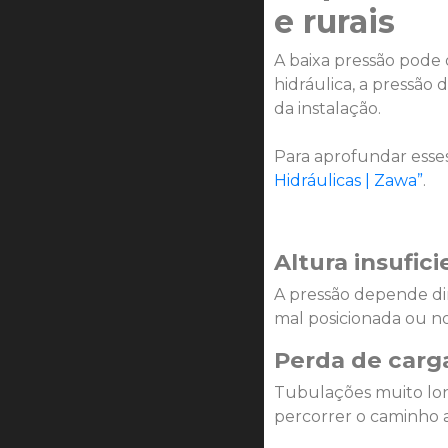
e rurais
A baixa pressão pode 
hidráulica, a pressão
da instalação.
Para aprofundar esses 
Hidráulicas | Zawa”
.
Altura insufic
A pressão depende dir
mal posicionada ou n
Perda de carg
Tubulações muito lon
percorrer o caminho a