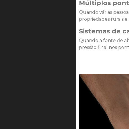
Múltiplos pon
Quando várias pessoa
propriedades rurais e
Sistemas de c
Quando a fonte de ab
pressão final nos pon