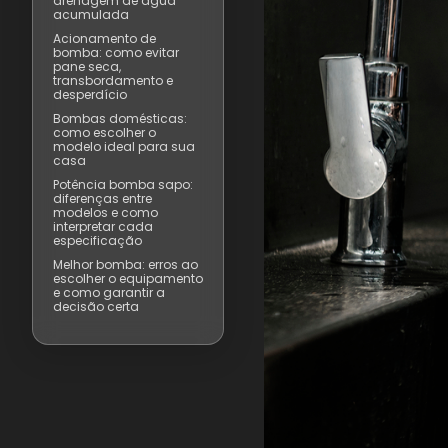
drenagem de água
acumulada
Acionamento de
bomba: como evitar
pane seca,
transbordamento e
desperdício
Bombas domésticas:
como escolher o
modelo ideal para sua
casa
Potência bomba sapo:
diferenças entre
modelos e como
interpretar cada
especificação
Melhor bomba: erros ao
escolher o equipamento
e como garantir a
decisão certa