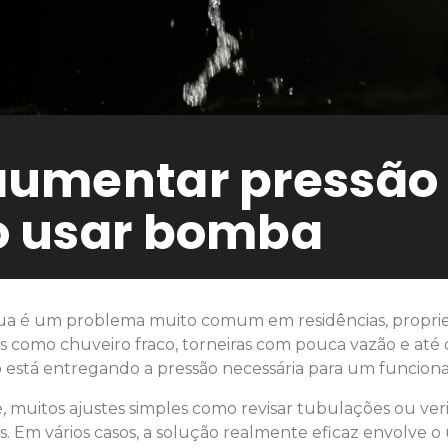
umentar pressão 
 usar bomba
gua é um problema muito comum em residências, propri
es como chuveiro fraco, torneiras com pouca vazão e at
ão está entregando a pressão necessária para um funci
 muitos ajustes simples como revisar tubulações ou ver
s. Em vários casos, a solução realmente eficaz envolve 