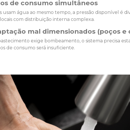
tos de consumo simultâneos
s usam água ao mesmo tempo, a pressão disponível é div
 locais com distribuição interna complexa.
aptação mal dimensionados (poços e c
astecimento exige bombeamento, o sistema precisa esta
tos de consumo será insuficiente.