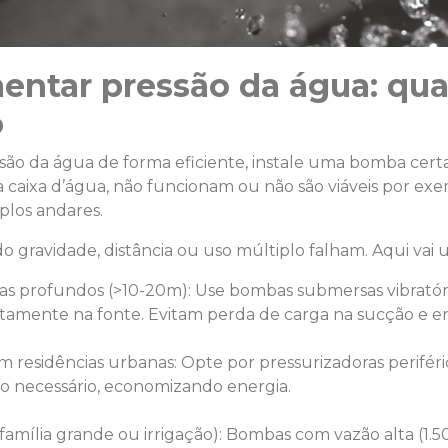
ntar pressão da água: qu
o
ão da água de forma eficiente, instale uma bomba certa
a caixa d’água, não funcionam ou não são viáveis por ex
plos andares.
gravidade, distância ou uso múltiplo falham. Aqui vai um
nas profundos (>10-20m): Use bombas submersas vibrató
etamente na fonte. Evitam perda de carga na sucção e 
 residências urbanas: Opte por pressurizadoras periférica
o necessário, economizando energia.
família grande ou irrigação): Bombas com vazão alta (1.