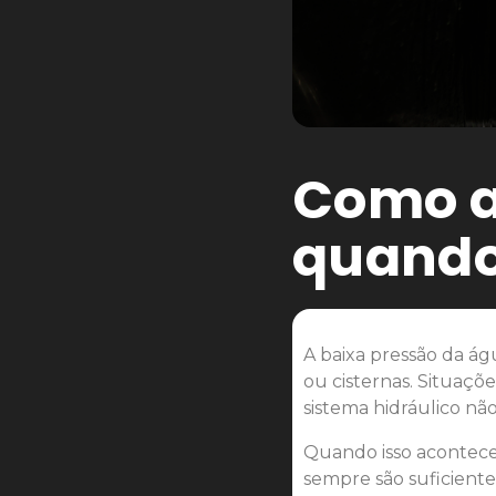
Como a
quando
A baixa pressão da á
ou cisternas. Situaçõ
sistema hidráulico n
Quando isso acontece,
sempre são suficiente