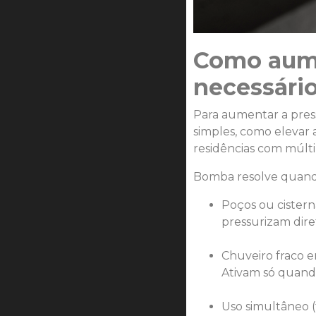
Como aume
necessári
Para aumentar a press
simples, como elevar 
residências com múlti
Bomba resolve quando 
Poços ou cister
pressurizam dir
Chuveiro fraco em
Ativam só quand
Uso simultâneo (