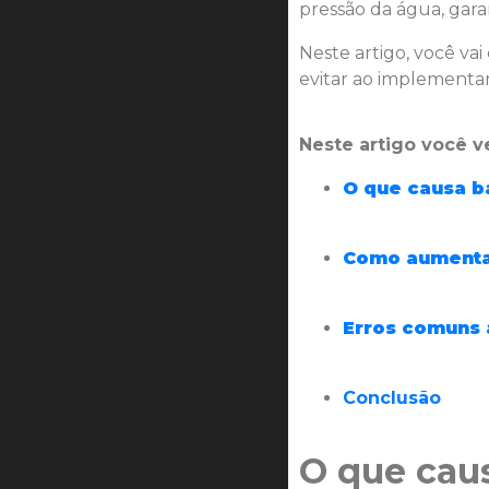
pressão da água, gara
Neste artigo, você v
evitar ao implementar
Neste artigo você ve
O que causa b
Como aumentar
Erros comuns 
Conclusão
O que caus