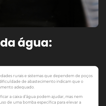
da água:
edades rurais e sistemas que dependem de poços
é dificuldade de abastecimento indicam que o
onamento adequado.
ificar a caixa d’água podem ajudar, mas nem
o uso de uma bomba específica para elevar a