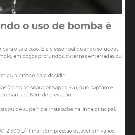
ando o uso de bomba é
 para o seu caso. Ela é essencial quando soluções
emplo, em poços profundos, cisternas enterradas ou
 guia prático para decidir:
rias (como as Anauger Sappo 5G), que captam e
entregam até 60m de elevação.
s ou de superfície, instaladas na linha principal.
500-2.300 L/h) mantêm pressão estável em vários