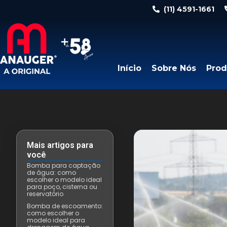
(11) 4591-1661
Início
Sobre Nós
Prod
Mais artigos para
você
Bomba para captação
de água: como
escolher o modelo ideal
para poço, cisterna ou
reservatório
Bomba de escoamento:
como escolher o
modelo ideal para