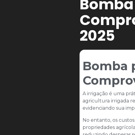
Bomba p
Compro
2025
Bomba pa
Comprov
A irrigação é uma prá
agricultura irrigada
evidenciando sua impor
No entanto, os custos
propriedades agrícola
reduzindo despesas s