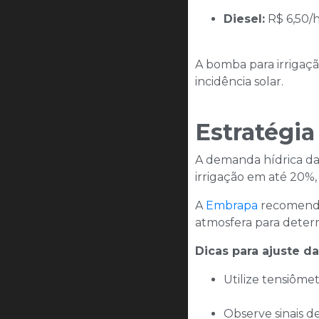
Diesel:
R$ 6,50/h
A bomba para irrigaçã
incidência solar.​
Estratégia
A demanda hídrica das
irrigação em até 20%,
A
Embrapa
recomenda 
atmosfera para determi
Dicas para ajuste da
Utilize tensiôme
Observe sinais de