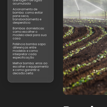
drenagem de água
acumulada
Acionamento de
bomba: como evitar
pane seca,
transbordamento e
desperdício
Bombas domésticas:
como escolher o
modelo ideal para sua
casa
Potência bomba sapo:
diferenças entre
modelos e como
interpretar cada
especificação
Melhor bomba: erros ao
escolher o equipamento
e como garantir a
decisão certa