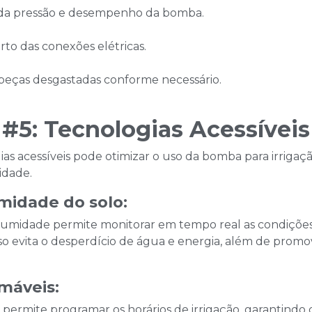
da pressão e desempenho da bomba.
rto das conexões elétricas.
peças desgastadas conforme necessário.
 #5: Tecnologias Acessívei
as acessíveis pode otimizar o uso da bomba para irriga
dade.​
midade do solo:
 umidade permite monitorar em tempo real as condições d
so evita o desperdício de água e energia, além de promov
máveis:
s permite programar os horários de irrigação, garantindo