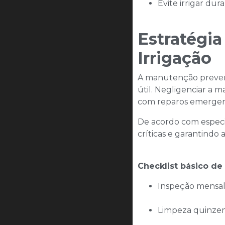
Evite irrigar dur
Estratégi
Irrigação
A manutenção preventi
útil. Negligenciar a 
com reparos emergenci
De acordo com especia
críticas e garantindo 
Checklist básico d
Inspeção mensal
Limpeza quinzena