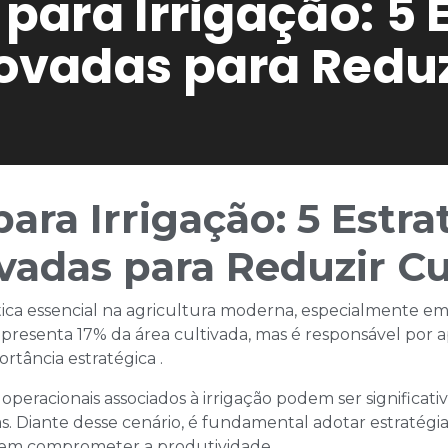
ara Irrigação: 5 
vadas para Reduz
ra Irrigação: 5 Estra
adas para Reduzir Cu
tica essencial na agricultura moderna, especialmente em r
 representa 17% da área cultivada, mas é responsável p
tância estratégica .​
 operacionais associados à irrigação podem ser significat
s. Diante desse cenário, é fundamental adotar estratégi
em comprometer a produtividade.​