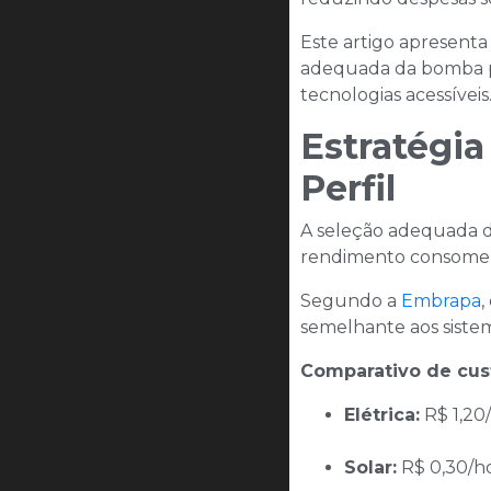
Este artigo apresenta
adequada da bomba par
tecnologias acessíveis.
Estratégia
Perfil
A seleção adequada da
rendimento consomem 
Segundo a
Embrapa
,
semelhante aos sistem
Comparativo de cust
Elétrica:
R$ 1,20
Solar:
R$ 0,30/h