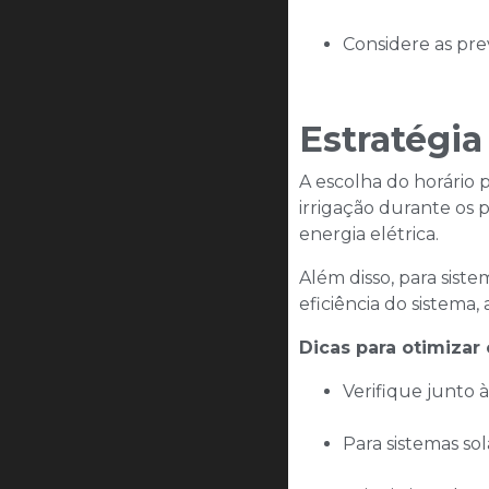
Considere as prev
Estratégia
A escolha do horário p
irrigação durante os 
energia elétrica.​
Além disso, para siste
eficiência do sistema
Dicas para otimizar 
Verifique junto à
Para sistemas sol