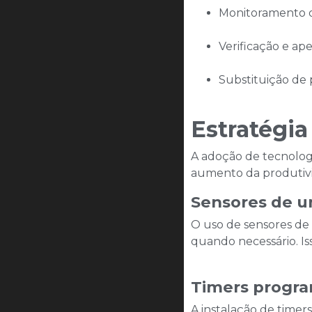
Monitoramento 
Verificação e ape
Substituição de 
Estratégia
A adoção de tecnologi
aumento da produtivi
Sensores de u
O uso de sensores de
quando necessário. Is
Timers progra
A instalação de timer