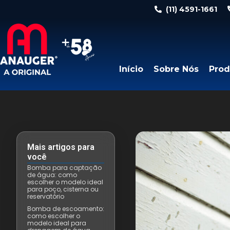
(11) 4591-1661
Início
Sobre Nós
Prod
Mais artigos para
você
Bomba para captação
de água: como
escolher o modelo ideal
para poço, cisterna ou
reservatório
Bomba de escoamento:
como escolher o
modelo ideal para