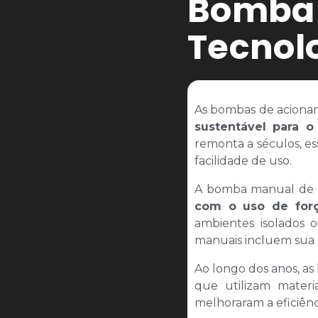
Bomba 
Tecnolo
As bombas de acion
sustentável para 
remonta a séculos, es
facilidade de uso.
A bomba manual de 
com o uso de forç
ambientes isolados o
manuais incluem sua
Ao longo dos anos, a
que utilizam materi
melhoraram a eficiên