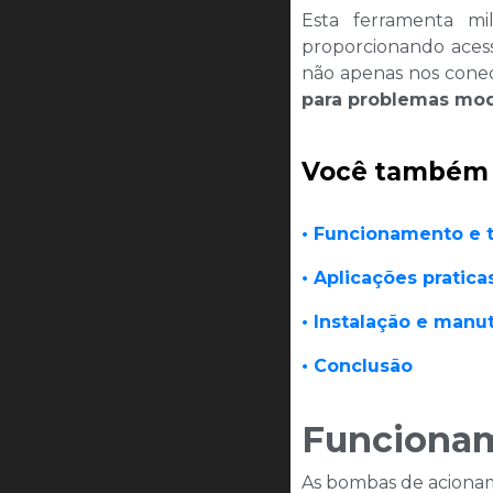
Esta ferramenta m
proporcionando aces
não apenas nos cone
para problemas mo
Você também v
• Funcionamento e 
• Aplicações pratica
• Instalação e man
• Conclusão
Funcionam
As bombas de aciona