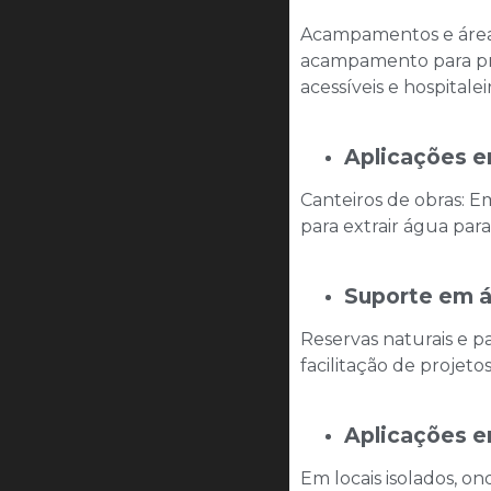
Acampamentos e áreas
acampamento para pro
acessíveis e hospital
Aplicações e
Canteiros de obras: E
para extrair água par
Suporte em á
Reservas naturais e 
facilitação de projet
Aplicações 
Em locais isolados, o