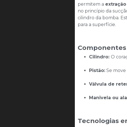
permitem a
extração
no princípio da sucç
cilindro da bomba. E
para a superfície.
Componentes 
Cilindro:
O cora
Pistão:
Se move p
Válvula de rete
Manivela ou al
Tecnologias e