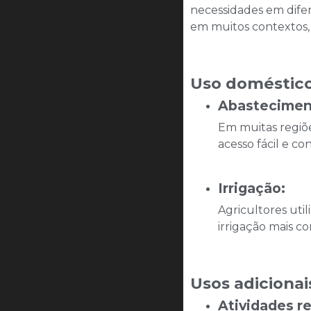
necessidades em difer
em muitos contextos, 
Uso doméstico
Abasteciment
Em muitas regiõe
acesso fácil e con
Irrigação:
Agricultores uti
irrigação mais c
Usos adiciona
Atividades r