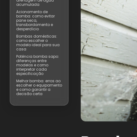
drenagem de água
acumulada
Acionamento de
bomba: como evitar
pane seca,
transbordamento e
desperdício
Bombas domésticas:
como escolher o
modelo ideal para sua
casa
Potência bomba sapo:
diferenças entre
modelos e como
interpretar cada
especificação
Melhor bomba: erros ao
escolher o equipamento
e como garantir a
decisão certa