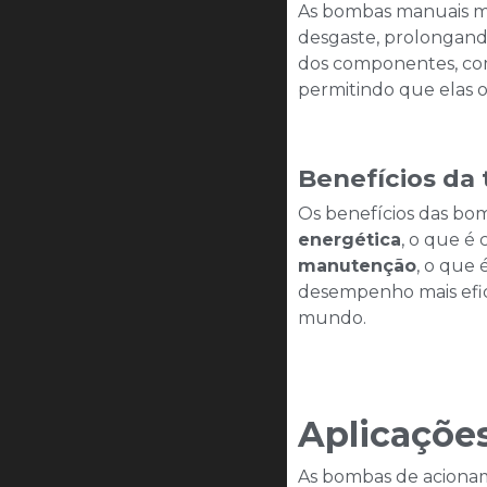
As bombas manuais mo
desgaste, prolongand
dos componentes, como
permitindo que elas 
Benefícios da
Os benefícios das bo
energética
, o que é 
manutenção
, o que
desempenho mais efic
mundo.
Aplicações
As bombas de acionam